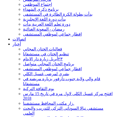
اجتماع الموظفين
برنامج ذكرى الشهداء
بدأت بطولة الكرة الطائرة في المستشفى
بدأت دورة اللغة الإنجليزية
دورة تعلم اللغة العربية بدأت
رمضان - المعونة الغذائية
افطار جماعي لموظفي المستشفى
اتصالات
أخبار
فعاليات الختان المجاني
تنظيم الختان في مستشفانا
٢٣أبريل زيارة دار الايتام
برنامج الختان المجاني متواصل
افطار جماعي لموظفي المستشفى
بشري لمرضى غسيل الكلي
قام والي ولاية جنوب دارفور بزياره مريضه في
مستشفانا
يوم الثقافة التركية
‏افتتح مركز غسيل الكلى لاول مره في تاريخ 15 مارس
2018
زار مكتب المحافظ مستشفىنا.
مستشفى نيالا السودانى التركى للتدريب والبحث
العلمى