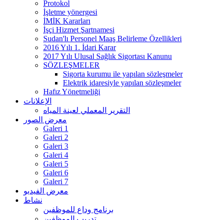
Protokol
İşletme yönergesi
İMİK Kararları
İşçi Hizmet Şartnamesi
Sudan'lı Personel Maaş Belirleme Özellikleri
2016 Yılı 1. İdari Karar
2017 Yılı Ulusal Sağlık Sigortası Kanunu
SÖZLEŞMELER
Sigorta kurumu ile yapılan sözleşmeler
Elektrik idaresiyle yapılan sözleşmeler
Hafız Yönetmeliği
الإعلانات
التقرير المعملي لعينة المياه
معرض الصور
Galeri 1
Galeri 2
Galeri 3
Galeri 4
Galeri 5
Galeri 6
Galeri 7
معرض الفيديو
نشاط
برنامج وداع للموظفين
تدريب الموظفين