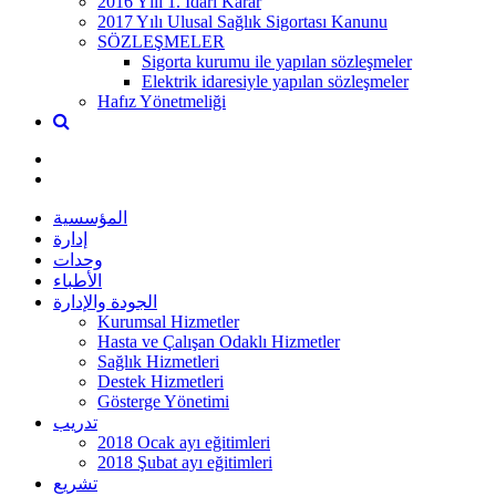
2016 Yılı 1. İdari Karar
2017 Yılı Ulusal Sağlık Sigortası Kanunu
SÖZLEŞMELER
Sigorta kurumu ile yapılan sözleşmeler
Elektrik idaresiyle yapılan sözleşmeler
Hafız Yönetmeliği
المؤسسية
إدارة
وحدات
الأطباء
الجودة والإدارة
Kurumsal Hizmetler
Hasta ve Çalışan Odaklı Hizmetler
Sağlık Hizmetleri
Destek Hizmetleri
Gösterge Yönetimi
تدريب
2018 Ocak ayı eğitimleri
2018 Şubat ayı eğitimleri
تشريع