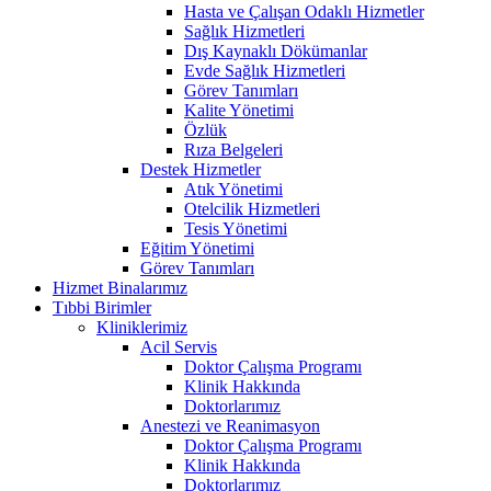
Hasta ve Çalışan Odaklı Hizmetler
Sağlık Hizmetleri
Dış Kaynaklı Dökümanlar
Evde Sağlık Hizmetleri
Görev Tanımları
Kalite Yönetimi
Özlük
Rıza Belgeleri
Destek Hizmetler
Atık Yönetimi
Otelcilik Hizmetleri
Tesis Yönetimi
Eğitim Yönetimi
Görev Tanımları
Hizmet Binalarımız
Tıbbi Birimler
Kliniklerimiz
Acil Servis
Doktor Çalışma Programı
Klinik Hakkında
Doktorlarımız
Anestezi ve Reanimasyon
Doktor Çalışma Programı
Klinik Hakkında
Doktorlarımız