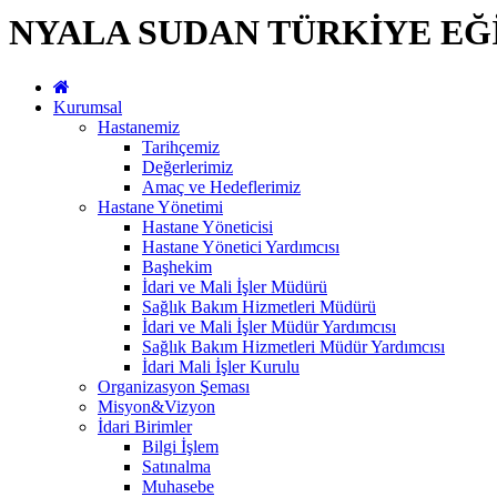
NYALA SUDAN TÜRKİYE EĞ
Kurumsal
Hastanemiz
Tarihçemiz
Değerlerimiz
Amaç ve Hedeflerimiz
Hastane Yönetimi
Hastane Yöneticisi
Hastane Yönetici Yardımcısı
Başhekim
İdari ve Mali İşler Müdürü
Sağlık Bakım Hizmetleri Müdürü
İdari ve Mali İşler Müdür Yardımcısı
Sağlık Bakım Hizmetleri Müdür Yardımcısı
İdari Mali İşler Kurulu
Organizasyon Şeması
Misyon&Vizyon
İdari Birimler
Bilgi İşlem
Satınalma
Muhasebe