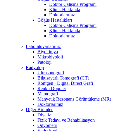
Doktor Çalışma Programı
Klinik Hakkında
Doktorlarımız
Göğüs Hastalıkları
Doktor Çalışma Programı
Klinik Hakkında
Doktorlarımız
Laboratuvarlarımız
Biyokimya
Mikrobiyoloji
Patoloji
Radyoloji
Ultrasonografi
Bilgisayarlı Tomografi (CT)
Röntgen - Digital Direct Grafi
Renkli Doppler
Mamografi
Manyetik Rezonans Görüntüleme (MR)
Doktorlarımız
Diğer Birimler
Diyaliz
Fizik Tedavi ve Rehabilitasyon
Odyometri
Endoskopi