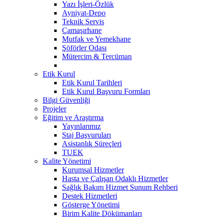
Yazı İşleri-Özlük
Ayniyat-Depo
Teknik Servis
Çamaşırhane
Mutfak ve Yemekhane
Şöförler Odası
Mütercim & Tercüman
Etik Kurul
Etik Kurul Tarihleri
Etik Kurul Başvuru Formları
Bilgi Güvenliği
Projeler
Eğitim ve Araştırma
Yayınlarımız
Staj Başvuruları
Asistanlık Süreçleri
TUEK
Kalite Yönetimi
Kurumsal Hizmetler
Hasta ve Çalışan Odaklı Hizmetler
Sağlık Bakım Hizmet Sunum Rehberi
Destek Hizmetleri
Gösterge Yönetimi
Birim Kalite Dökümanları