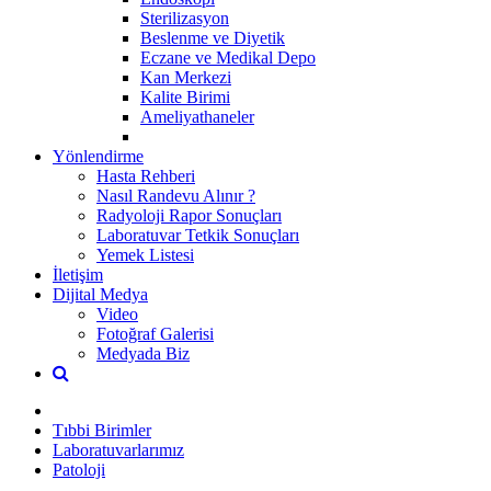
Sterilizasyon
Beslenme ve Diyetik
Eczane ve Medikal Depo
Kan Merkezi
Kalite Birimi
Ameliyathaneler
Yönlendirme
Hasta Rehberi
Nasıl Randevu Alınır ?
Radyoloji Rapor Sonuçları
Laboratuvar Tetkik Sonuçları
Yemek Listesi
İletişim
Dijital Medya
Video
Fotoğraf Galerisi
Medyada Biz
Tıbbi Birimler
Laboratuvarlarımız
Patoloji