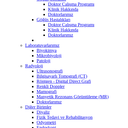
Doktor Çalışma Programı
Klinik Hakkında
Doktorlarımız
Göğüs Hastalıkları
Doktor Çalışma Programı
Klinik Hakkında
Doktorlarımız
Laboratuvarlarımız
Biyokimya
Mikrobiyoloji
Patoloji
Radyoloji
Ultrasonografi
Bilgisayarlı Tomografi (CT)
Röntgen - Digital Direct Grafi
Renkli Doppler
Mamografi
Manyetik Rezonans Görüntüleme (MR)
Doktorlarımız
Diğer Birimler
Diyaliz
Fizik Tedavi ve Rehabilitasyon
Odyometri
Endoskopi