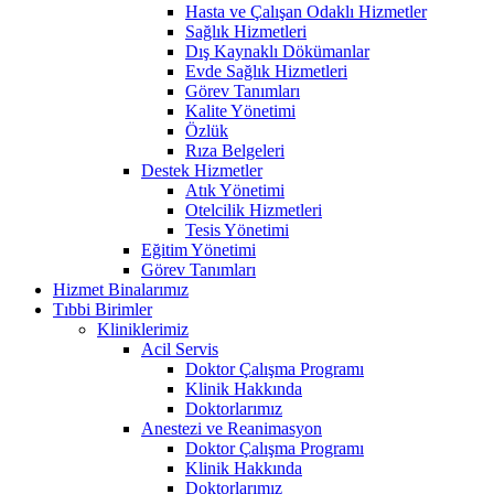
Hasta ve Çalışan Odaklı Hizmetler
Sağlık Hizmetleri
Dış Kaynaklı Dökümanlar
Evde Sağlık Hizmetleri
Görev Tanımları
Kalite Yönetimi
Özlük
Rıza Belgeleri
Destek Hizmetler
Atık Yönetimi
Otelcilik Hizmetleri
Tesis Yönetimi
Eğitim Yönetimi
Görev Tanımları
Hizmet Binalarımız
Tıbbi Birimler
Kliniklerimiz
Acil Servis
Doktor Çalışma Programı
Klinik Hakkında
Doktorlarımız
Anestezi ve Reanimasyon
Doktor Çalışma Programı
Klinik Hakkında
Doktorlarımız