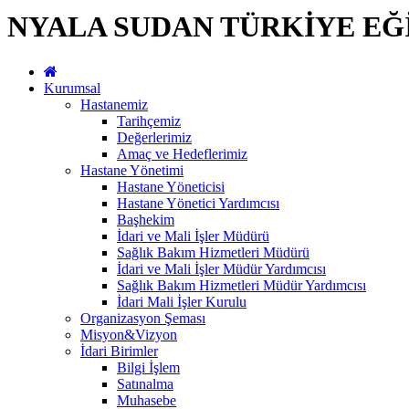
NYALA SUDAN TÜRKİYE EĞ
Kurumsal
Hastanemiz
Tarihçemiz
Değerlerimiz
Amaç ve Hedeflerimiz
Hastane Yönetimi
Hastane Yöneticisi
Hastane Yönetici Yardımcısı
Başhekim
İdari ve Mali İşler Müdürü
Sağlık Bakım Hizmetleri Müdürü
İdari ve Mali İşler Müdür Yardımcısı
Sağlık Bakım Hizmetleri Müdür Yardımcısı
İdari Mali İşler Kurulu
Organizasyon Şeması
Misyon&Vizyon
İdari Birimler
Bilgi İşlem
Satınalma
Muhasebe