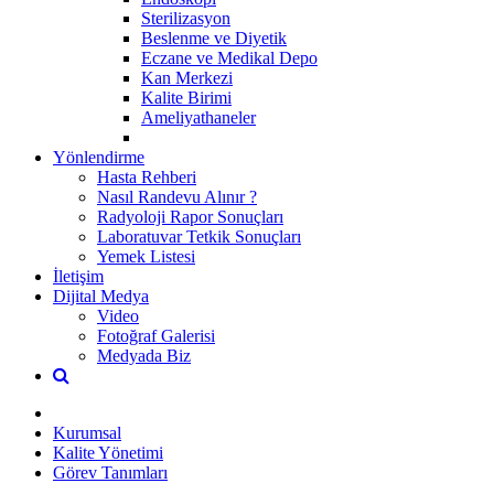
Sterilizasyon
Beslenme ve Diyetik
Eczane ve Medikal Depo
Kan Merkezi
Kalite Birimi
Ameliyathaneler
Yönlendirme
Hasta Rehberi
Nasıl Randevu Alınır ?
Radyoloji Rapor Sonuçları
Laboratuvar Tetkik Sonuçları
Yemek Listesi
İletişim
Dijital Medya
Video
Fotoğraf Galerisi
Medyada Biz
Kurumsal
Kalite Yönetimi
Görev Tanımları