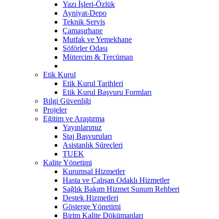
Yazı İşleri-Özlük
Ayniyat-Depo
Teknik Servis
Çamaşırhane
Mutfak ve Yemekhane
Şöförler Odası
Mütercim & Tercüman
Etik Kurul
Etik Kurul Tarihleri
Etik Kurul Başvuru Formları
Bilgi Güvenliği
Projeler
Eğitim ve Araştırma
Yayınlarımız
Staj Başvuruları
Asistanlık Süreçleri
TUEK
Kalite Yönetimi
Kurumsal Hizmetler
Hasta ve Çalışan Odaklı Hizmetler
Sağlık Bakım Hizmet Sunum Rehberi
Destek Hizmetleri
Gösterge Yönetimi
Birim Kalite Dökümanları