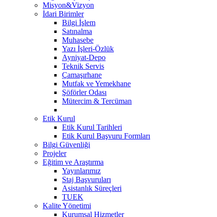
Misyon&Vizyon
İdari Birimler
Bilgi İşlem
Satınalma
Muhasebe
Yazı İşleri-Özlük
Ayniyat-Depo
Teknik Servis
Çamaşırhane
Mutfak ve Yemekhane
Şöförler Odası
Mütercim & Tercüman
Etik Kurul
Etik Kurul Tarihleri
Etik Kurul Başvuru Formları
Bilgi Güvenliği
Projeler
Eğitim ve Araştırma
Yayınlarımız
Staj Başvuruları
Asistanlık Süreçleri
TUEK
Kalite Yönetimi
Kurumsal Hizmetler