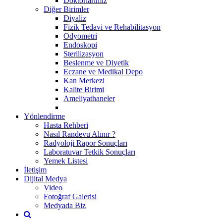
Doktorlarımız
Diğer Birimler
Diyaliz
Fizik Tedavi ve Rehabilitasyon
Odyometri
Endoskopi
Sterilizasyon
Beslenme ve Diyetik
Eczane ve Medikal Depo
Kan Merkezi
Kalite Birimi
Ameliyathaneler
Yönlendirme
Hasta Rehberi
Nasıl Randevu Alınır ?
Radyoloji Rapor Sonuçları
Laboratuvar Tetkik Sonuçları
Yemek Listesi
İletişim
Dijital Medya
Video
Fotoğraf Galerisi
Medyada Biz