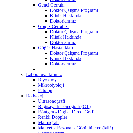
Genel Cerrahi
Doktor Çalışma Programı
Klinik Hakkında
Doktorlarımız
Göğüs Cerrahisi
Doktor Çalışma Programı
Klinik Hakkında
Doktorlarımız
Göğüs Hastalıkları
Doktor Çalışma Programı
Klinik Hakkında
Doktorlarımız
Laboratuvarlarımız
Biyokimya
Mikrobiyoloji
Patoloji
Radyoloji
Ultrasonografi
Bilgisayarlı Tomografi (CT)
Röntgen - Digital Direct Grafi
Renkli Doppler
Mamografi
Manyetik Rezonans Görüntüleme (MR)