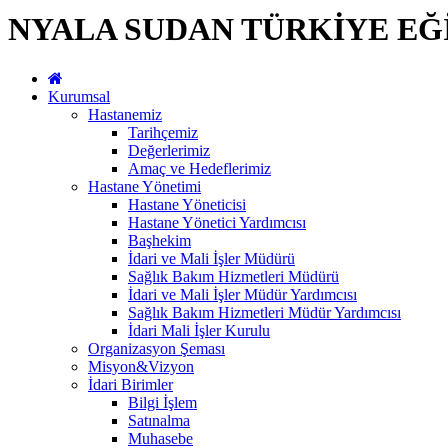
NYALA SUDAN TÜRKİYE EĞ
Kurumsal
Hastanemiz
Tarihçemiz
Değerlerimiz
Amaç ve Hedeflerimiz
Hastane Yönetimi
Hastane Yöneticisi
Hastane Yönetici Yardımcısı
Başhekim
İdari ve Mali İşler Müdürü
Sağlık Bakım Hizmetleri Müdürü
İdari ve Mali İşler Müdür Yardımcısı
Sağlık Bakım Hizmetleri Müdür Yardımcısı
İdari Mali İşler Kurulu
Organizasyon Şeması
Misyon&Vizyon
İdari Birimler
Bilgi İşlem
Satınalma
Muhasebe