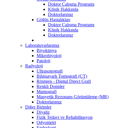
Doktor Çalışma Programı
Klinik Hakkında
Doktorlarımız
Göğüs Hastalıkları
Doktor Çalışma Programı
Klinik Hakkında
Doktorlarımız
Laboratuvarlarımız
Biyokimya
Mikrobiyoloji
Patoloji
Radyoloji
Ultrasonografi
Bilgisayarlı Tomografi (CT)
Röntgen - Digital Direct Grafi
Renkli Doppler
Mamografi
Manyetik Rezonans Görüntüleme (MR)
Doktorlarımız
Diğer Birimler
Diyaliz
Fizik Tedavi ve Rehabilitasyon
Odyometri
Endoskopi