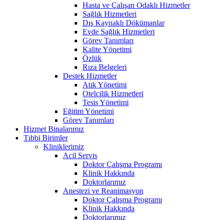
Hasta ve Çalışan Odaklı Hizmetler
Sağlık Hizmetleri
Dış Kaynaklı Dökümanlar
Evde Sağlık Hizmetleri
Görev Tanımları
Kalite Yönetimi
Özlük
Rıza Belgeleri
Destek Hizmetler
Atık Yönetimi
Otelcilik Hizmetleri
Tesis Yönetimi
Eğitim Yönetimi
Görev Tanımları
Hizmet Binalarımız
Tıbbi Birimler
Kliniklerimiz
Acil Servis
Doktor Çalışma Programı
Klinik Hakkında
Doktorlarımız
Anestezi ve Reanimasyon
Doktor Çalışma Programı
Klinik Hakkında
Doktorlarımız