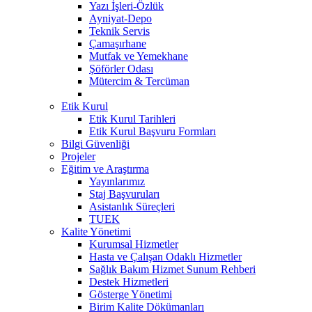
Yazı İşleri-Özlük
Ayniyat-Depo
Teknik Servis
Çamaşırhane
Mutfak ve Yemekhane
Şöförler Odası
Mütercim & Tercüman
Etik Kurul
Etik Kurul Tarihleri
Etik Kurul Başvuru Formları
Bilgi Güvenliği
Projeler
Eğitim ve Araştırma
Yayınlarımız
Staj Başvuruları
Asistanlık Süreçleri
TUEK
Kalite Yönetimi
Kurumsal Hizmetler
Hasta ve Çalışan Odaklı Hizmetler
Sağlık Bakım Hizmet Sunum Rehberi
Destek Hizmetleri
Gösterge Yönetimi
Birim Kalite Dökümanları