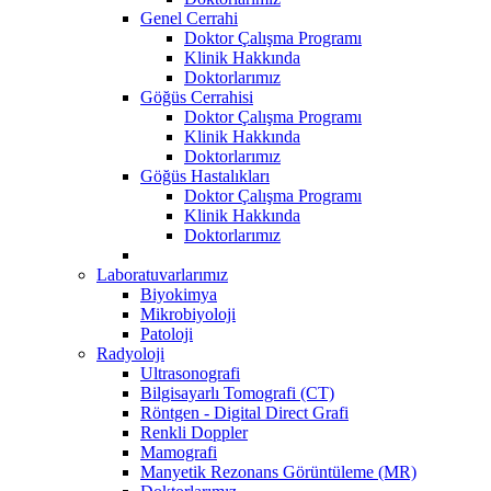
Genel Cerrahi
Doktor Çalışma Programı
Klinik Hakkında
Doktorlarımız
Göğüs Cerrahisi
Doktor Çalışma Programı
Klinik Hakkında
Doktorlarımız
Göğüs Hastalıkları
Doktor Çalışma Programı
Klinik Hakkında
Doktorlarımız
Laboratuvarlarımız
Biyokimya
Mikrobiyoloji
Patoloji
Radyoloji
Ultrasonografi
Bilgisayarlı Tomografi (CT)
Röntgen - Digital Direct Grafi
Renkli Doppler
Mamografi
Manyetik Rezonans Görüntüleme (MR)