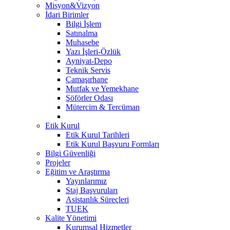
Misyon&Vizyon
İdari Birimler
Bilgi İşlem
Satınalma
Muhasebe
Yazı İşleri-Özlük
Ayniyat-Depo
Teknik Servis
Çamaşırhane
Mutfak ve Yemekhane
Şöförler Odası
Mütercim & Tercüman
Etik Kurul
Etik Kurul Tarihleri
Etik Kurul Başvuru Formları
Bilgi Güvenliği
Projeler
Eğitim ve Araştırma
Yayınlarımız
Staj Başvuruları
Asistanlık Süreçleri
TUEK
Kalite Yönetimi
Kurumsal Hizmetler