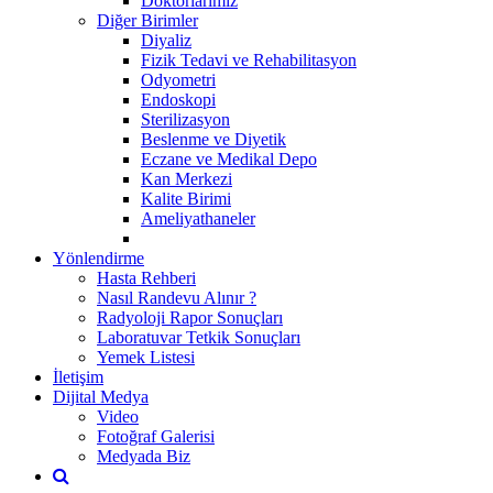
Doktorlarımız
Diğer Birimler
Diyaliz
Fizik Tedavi ve Rehabilitasyon
Odyometri
Endoskopi
Sterilizasyon
Beslenme ve Diyetik
Eczane ve Medikal Depo
Kan Merkezi
Kalite Birimi
Ameliyathaneler
Yönlendirme
Hasta Rehberi
Nasıl Randevu Alınır ?
Radyoloji Rapor Sonuçları
Laboratuvar Tetkik Sonuçları
Yemek Listesi
İletişim
Dijital Medya
Video
Fotoğraf Galerisi
Medyada Biz