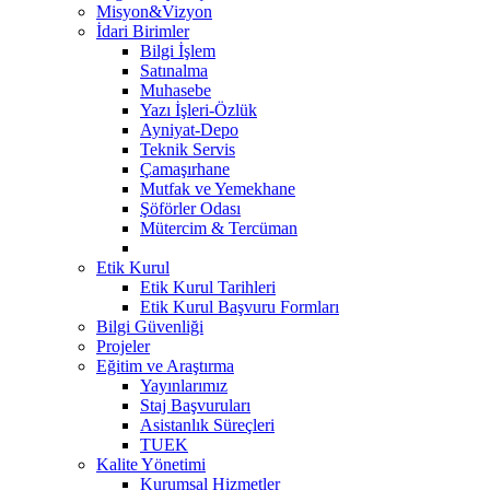
Misyon&Vizyon
İdari Birimler
Bilgi İşlem
Satınalma
Muhasebe
Yazı İşleri-Özlük
Ayniyat-Depo
Teknik Servis
Çamaşırhane
Mutfak ve Yemekhane
Şöförler Odası
Mütercim & Tercüman
Etik Kurul
Etik Kurul Tarihleri
Etik Kurul Başvuru Formları
Bilgi Güvenliği
Projeler
Eğitim ve Araştırma
Yayınlarımız
Staj Başvuruları
Asistanlık Süreçleri
TUEK
Kalite Yönetimi
Kurumsal Hizmetler