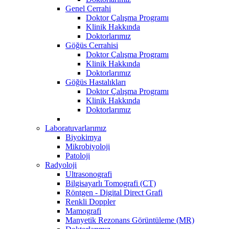
Genel Cerrahi
Doktor Çalışma Programı
Klinik Hakkında
Doktorlarımız
Göğüs Cerrahisi
Doktor Çalışma Programı
Klinik Hakkında
Doktorlarımız
Göğüs Hastalıkları
Doktor Çalışma Programı
Klinik Hakkında
Doktorlarımız
Laboratuvarlarımız
Biyokimya
Mikrobiyoloji
Patoloji
Radyoloji
Ultrasonografi
Bilgisayarlı Tomografi (CT)
Röntgen - Digital Direct Grafi
Renkli Doppler
Mamografi
Manyetik Rezonans Görüntüleme (MR)