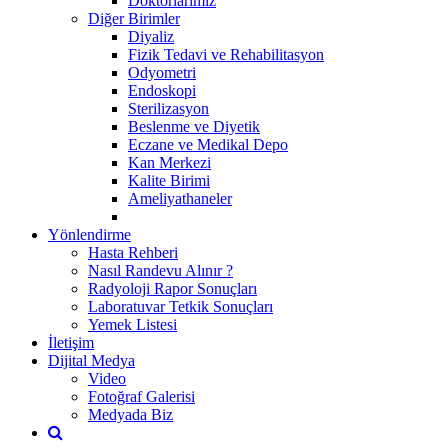
Doktorlarımız
Diğer Birimler
Diyaliz
Fizik Tedavi ve Rehabilitasyon
Odyometri
Endoskopi
Sterilizasyon
Beslenme ve Diyetik
Eczane ve Medikal Depo
Kan Merkezi
Kalite Birimi
Ameliyathaneler
Yönlendirme
Hasta Rehberi
Nasıl Randevu Alınır ?
Radyoloji Rapor Sonuçları
Laboratuvar Tetkik Sonuçları
Yemek Listesi
İletişim
Dijital Medya
Video
Fotoğraf Galerisi
Medyada Biz