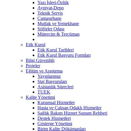
Yazı İşleri-Özlük
Ayniyat-Depo
Teknik Servis
Çamaşırhane
Mutfak ve Yemekhane
Şöförler Odası
Mütercim & Tercüman
Etik Kurul
Etik Kurul Tarihleri
Etik Kurul Başvuru Formları
Bilgi Güvenliği
Projeler
Eğitim ve Araştırma
Yayınlarımız
Staj Başvuruları
Asistanlık Süreçleri
TUEK
Kalite Yönetimi
Kurumsal Hizmetler
Hasta ve Çalışan Odaklı Hizmetler
Sağlık Bakım Hizmet Sunum Rehberi
Destek Hizmetleri
Gösterge Yönetimi
Birim Kalite Dökümanları