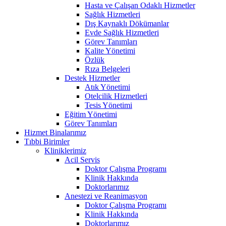
Hasta ve Çalışan Odaklı Hizmetler
Sağlık Hizmetleri
Dış Kaynaklı Dökümanlar
Evde Sağlık Hizmetleri
Görev Tanımları
Kalite Yönetimi
Özlük
Rıza Belgeleri
Destek Hizmetler
Atık Yönetimi
Otelcilik Hizmetleri
Tesis Yönetimi
Eğitim Yönetimi
Görev Tanımları
Hizmet Binalarımız
Tıbbi Birimler
Kliniklerimiz
Acil Servis
Doktor Çalışma Programı
Klinik Hakkında
Doktorlarımız
Anestezi ve Reanimasyon
Doktor Çalışma Programı
Klinik Hakkında
Doktorlarımız