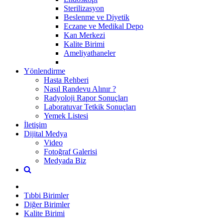
Sterilizasyon
Beslenme ve Diyetik
Eczane ve Medikal Depo
Kan Merkezi
Kalite Birimi
Ameliyathaneler
Yönlendirme
Hasta Rehberi
Nasıl Randevu Alınır ?
Radyoloji Rapor Sonuçları
Laboratuvar Tetkik Sonuçları
Yemek Listesi
İletişim
Dijital Medya
Video
Fotoğraf Galerisi
Medyada Biz
Tıbbi Birimler
Diğer Birimler
Kalite Birimi