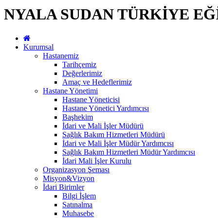
NYALA SUDAN TÜRKİYE EĞ
Kurumsal
Hastanemiz
Tarihçemiz
Değerlerimiz
Amaç ve Hedeflerimiz
Hastane Yönetimi
Hastane Yöneticisi
Hastane Yönetici Yardımcısı
Başhekim
İdari ve Mali İşler Müdürü
Sağlık Bakım Hizmetleri Müdürü
İdari ve Mali İşler Müdür Yardımcısı
Sağlık Bakım Hizmetleri Müdür Yardımcısı
İdari Mali İşler Kurulu
Organizasyon Şeması
Misyon&Vizyon
İdari Birimler
Bilgi İşlem
Satınalma
Muhasebe