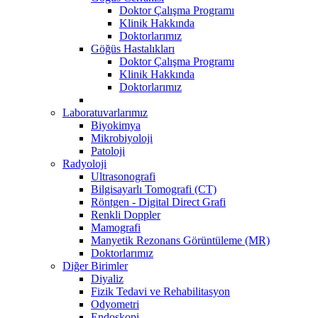
Doktor Çalışma Programı
Klinik Hakkında
Doktorlarımız
Göğüs Hastalıkları
Doktor Çalışma Programı
Klinik Hakkında
Doktorlarımız
Laboratuvarlarımız
Biyokimya
Mikrobiyoloji
Patoloji
Radyoloji
Ultrasonografi
Bilgisayarlı Tomografi (CT)
Röntgen - Digital Direct Grafi
Renkli Doppler
Mamografi
Manyetik Rezonans Görüntüleme (MR)
Doktorlarımız
Diğer Birimler
Diyaliz
Fizik Tedavi ve Rehabilitasyon
Odyometri
Endoskopi