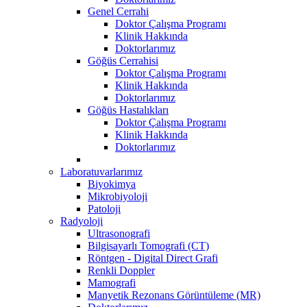
Genel Cerrahi
Doktor Çalışma Programı
Klinik Hakkında
Doktorlarımız
Göğüs Cerrahisi
Doktor Çalışma Programı
Klinik Hakkında
Doktorlarımız
Göğüs Hastalıkları
Doktor Çalışma Programı
Klinik Hakkında
Doktorlarımız
Laboratuvarlarımız
Biyokimya
Mikrobiyoloji
Patoloji
Radyoloji
Ultrasonografi
Bilgisayarlı Tomografi (CT)
Röntgen - Digital Direct Grafi
Renkli Doppler
Mamografi
Manyetik Rezonans Görüntüleme (MR)