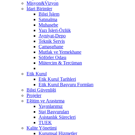
Misyon&Vizyon
İdari Birimler
Bilgi İşlem
Satınalma
Muhasebe
Yazı İşleri-Özlük
Ayniyat-Depo
Teknik Servis
Çamaşırhane
Mutfak ve Yemekhane
Şöförler Odası
Mütercim & Tercüman
Etik Kurul
Etik Kurul Tarihleri
Etik Kurul Başvuru Formları
Bilgi Güvenliği
Projeler
Eğitim ve Araştırma
Yayınlarımız
Staj Başvuruları
Asistanlık Süreçleri
TUEK
Kalite Yönetimi
Kurumsal Hizmetler