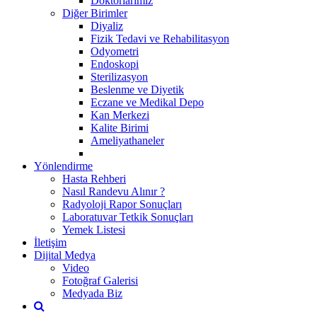
Doktorlarımız
Diğer Birimler
Diyaliz
Fizik Tedavi ve Rehabilitasyon
Odyometri
Endoskopi
Sterilizasyon
Beslenme ve Diyetik
Eczane ve Medikal Depo
Kan Merkezi
Kalite Birimi
Ameliyathaneler
Yönlendirme
Hasta Rehberi
Nasıl Randevu Alınır ?
Radyoloji Rapor Sonuçları
Laboratuvar Tetkik Sonuçları
Yemek Listesi
İletişim
Dijital Medya
Video
Fotoğraf Galerisi
Medyada Biz