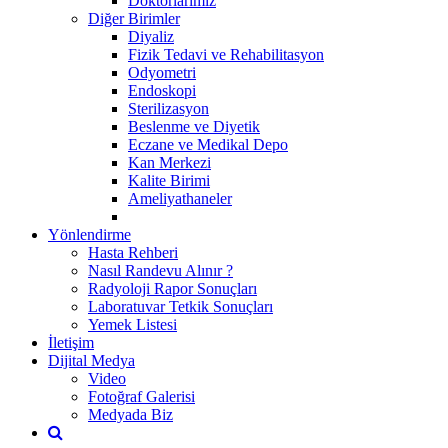
Doktorlarımız
Diğer Birimler
Diyaliz
Fizik Tedavi ve Rehabilitasyon
Odyometri
Endoskopi
Sterilizasyon
Beslenme ve Diyetik
Eczane ve Medikal Depo
Kan Merkezi
Kalite Birimi
Ameliyathaneler
Yönlendirme
Hasta Rehberi
Nasıl Randevu Alınır ?
Radyoloji Rapor Sonuçları
Laboratuvar Tetkik Sonuçları
Yemek Listesi
İletişim
Dijital Medya
Video
Fotoğraf Galerisi
Medyada Biz