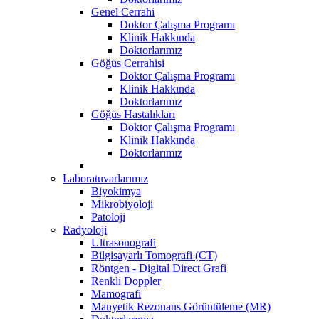
Genel Cerrahi
Doktor Çalışma Programı
Klinik Hakkında
Doktorlarımız
Göğüs Cerrahisi
Doktor Çalışma Programı
Klinik Hakkında
Doktorlarımız
Göğüs Hastalıkları
Doktor Çalışma Programı
Klinik Hakkında
Doktorlarımız
Laboratuvarlarımız
Biyokimya
Mikrobiyoloji
Patoloji
Radyoloji
Ultrasonografi
Bilgisayarlı Tomografi (CT)
Röntgen - Digital Direct Grafi
Renkli Doppler
Mamografi
Manyetik Rezonans Görüntüleme (MR)