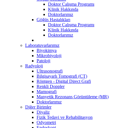
Doktor Çalışma Programı
Klinik Hakkında
Doktorlarımız
Göğüs Hastalıkları
Doktor Çalışma Programı
Klinik Hakkında
Doktorlarımız
Laboratuvarlarımız
Biyokimya
Mikrobiyoloji
Patoloji
Radyoloji
Ultrasonografi
Bilgisayarlı Tomografi (CT)
Röntgen - Digital Direct Grafi
Renkli Doppler
Mamografi
Manyetik Rezonans Görüntüleme (MR)
Doktorlarımız
Diğer Birimler
Diyaliz
Fizik Tedavi ve Rehabilitasyon
Odyometri
Endoskopi