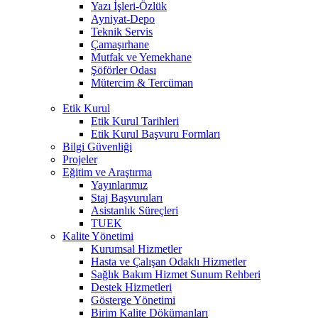
Yazı İşleri-Özlük
Ayniyat-Depo
Teknik Servis
Çamaşırhane
Mutfak ve Yemekhane
Şöförler Odası
Mütercim & Tercüman
Etik Kurul
Etik Kurul Tarihleri
Etik Kurul Başvuru Formları
Bilgi Güvenliği
Projeler
Eğitim ve Araştırma
Yayınlarımız
Staj Başvuruları
Asistanlık Süreçleri
TUEK
Kalite Yönetimi
Kurumsal Hizmetler
Hasta ve Çalışan Odaklı Hizmetler
Sağlık Bakım Hizmet Sunum Rehberi
Destek Hizmetleri
Gösterge Yönetimi
Birim Kalite Dökümanları