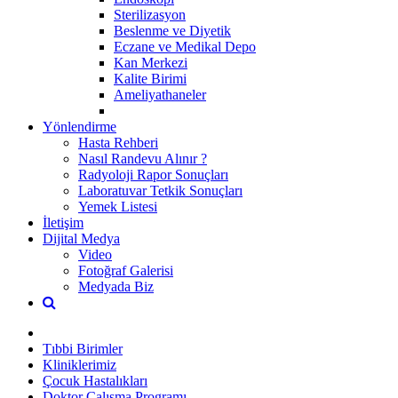
Sterilizasyon
Beslenme ve Diyetik
Eczane ve Medikal Depo
Kan Merkezi
Kalite Birimi
Ameliyathaneler
Yönlendirme
Hasta Rehberi
Nasıl Randevu Alınır ?
Radyoloji Rapor Sonuçları
Laboratuvar Tetkik Sonuçları
Yemek Listesi
İletişim
Dijital Medya
Video
Fotoğraf Galerisi
Medyada Biz
Tıbbi Birimler
Kliniklerimiz
Çocuk Hastalıkları
Doktor Çalışma Programı