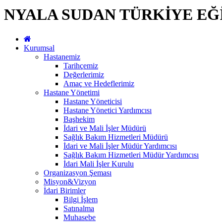
NYALA SUDAN TÜRKİYE EĞ
Kurumsal
Hastanemiz
Tarihçemiz
Değerlerimiz
Amaç ve Hedeflerimiz
Hastane Yönetimi
Hastane Yöneticisi
Hastane Yönetici Yardımcısı
Başhekim
İdari ve Mali İşler Müdürü
Sağlık Bakım Hizmetleri Müdürü
İdari ve Mali İşler Müdür Yardımcısı
Sağlık Bakım Hizmetleri Müdür Yardımcısı
İdari Mali İşler Kurulu
Organizasyon Şeması
Misyon&Vizyon
İdari Birimler
Bilgi İşlem
Satınalma
Muhasebe