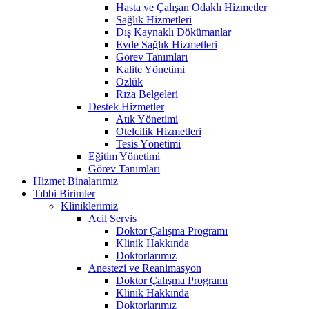
Hasta ve Çalışan Odaklı Hizmetler
Sağlık Hizmetleri
Dış Kaynaklı Dökümanlar
Evde Sağlık Hizmetleri
Görev Tanımları
Kalite Yönetimi
Özlük
Rıza Belgeleri
Destek Hizmetler
Atık Yönetimi
Otelcilik Hizmetleri
Tesis Yönetimi
Eğitim Yönetimi
Görev Tanımları
Hizmet Binalarımız
Tıbbi Birimler
Kliniklerimiz
Acil Servis
Doktor Çalışma Programı
Klinik Hakkında
Doktorlarımız
Anestezi ve Reanimasyon
Doktor Çalışma Programı
Klinik Hakkında
Doktorlarımız