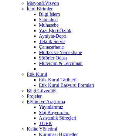
Misyon&Vizyon
İdari Birimler
Bilgi İşlem
Satınalma
Muhasebe
Yazı İşleri-Özlük
Ayniyat-Depo
Teknik Servis
Çamaşırhane
Mutfak ve Yemekhane
Şöförler Odası
Mütercim & Tercüman
Etik Kurul
Etik Kurul Tarihleri
Etik Kurul Başvuru Formları
Bilgi Güvenliği
Projeler
Eğitim ve Araştırma
Yayınlarımız
Staj Başvuruları
Asistanlık Süreçleri
TUEK
Kalite Yönetimi
Kurumsal Hizmetler