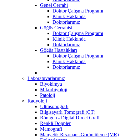
Genel Cerrahi
Doktor Çalışma Programı
Klinik Hakkında
Doktorlarımız
Göğüs Cerrahisi
Doktor Çalışma Programı
Klinik Hakkında
Doktorlarımız
Göğüs Hastalıkları
Doktor Çalışma Programı
Klinik Hakkında
Doktorlarımız
Laboratuvarlarımız
Biyokimya
Mikrobiyoloji
Patoloji
Radyoloji
Ultrasonografi
Bilgisayarlı Tomografi (CT)
Röntgen - Digital Direct Grafi
Renkli Doppler
Mamografi
Manyetik Rezonans Görüntüleme (MR)