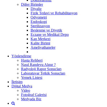
Doktorlarımız
Diğer Birimler
Diyaliz
Fizik Tedavi ve Rehabilitasyon
Odyometri
Endoskopi
Sterilizasyon
Beslenme ve Diyetik
Eczane ve Medikal Depo
Kan Merkezi
Kalite Birimi
Ameliyathaneler
Yönlendirme
Hasta Rehberi
Nasıl Randevu Alınır ?
Radyoloji Rapor Sonuçları
Laboratuvar Tetkik Sonuçları
Yemek Listesi
İletişim
Dijital Medya
Video
Fotoğraf Galerisi
Medyada Biz