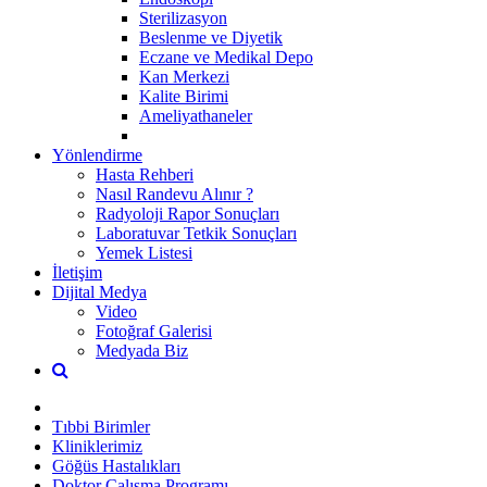
Sterilizasyon
Beslenme ve Diyetik
Eczane ve Medikal Depo
Kan Merkezi
Kalite Birimi
Ameliyathaneler
Yönlendirme
Hasta Rehberi
Nasıl Randevu Alınır ?
Radyoloji Rapor Sonuçları
Laboratuvar Tetkik Sonuçları
Yemek Listesi
İletişim
Dijital Medya
Video
Fotoğraf Galerisi
Medyada Biz
Tıbbi Birimler
Kliniklerimiz
Göğüs Hastalıkları
Doktor Çalışma Programı