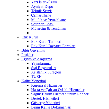
Yazı İşleri-Özlük
Ayniyat-Depo
Teknik Servis
Çamaşırhane
Mutfak ve Yemekhane
Şöförler Odası
Mütercim & Tercüman
Etik Kurul
Etik Kurul Tarihleri
Etik Kurul Başvuru Formları
Bilgi Güvenliği
Projeler
Eğitim ve Araştırma
Yayınlarımız
Staj Başvuruları
Asistanlık Süreçleri
TUEK
Kalite Yönetimi
Kurumsal Hizmetler
Hasta ve Çalışan Odaklı Hizmetler
Sağlık Bakım Hizmet Sunum Rehberi
Destek Hizmetleri
Gösterge Yönetimi
Birim Kalite Dökümanları