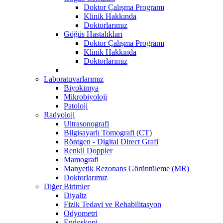
Doktor Çalışma Programı
Klinik Hakkında
Doktorlarımız
Göğüs Hastalıkları
Doktor Çalışma Programı
Klinik Hakkında
Doktorlarımız
Laboratuvarlarımız
Biyokimya
Mikrobiyoloji
Patoloji
Radyoloji
Ultrasonografi
Bilgisayarlı Tomografi (CT)
Röntgen - Digital Direct Grafi
Renkli Doppler
Mamografi
Manyetik Rezonans Görüntüleme (MR)
Doktorlarımız
Diğer Birimler
Diyaliz
Fizik Tedavi ve Rehabilitasyon
Odyometri
Endoskopi