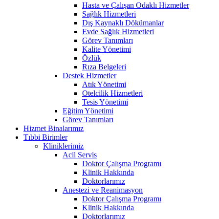
Hasta ve Çalışan Odaklı Hizmetler
Sağlık Hizmetleri
Dış Kaynaklı Dökümanlar
Evde Sağlık Hizmetleri
Görev Tanımları
Kalite Yönetimi
Özlük
Rıza Belgeleri
Destek Hizmetler
Atık Yönetimi
Otelcilik Hizmetleri
Tesis Yönetimi
Eğitim Yönetimi
Görev Tanımları
Hizmet Binalarımız
Tıbbi Birimler
Kliniklerimiz
Acil Servis
Doktor Çalışma Programı
Klinik Hakkında
Doktorlarımız
Anestezi ve Reanimasyon
Doktor Çalışma Programı
Klinik Hakkında
Doktorlarımız