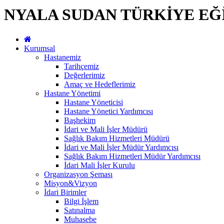
NYALA SUDAN TÜRKİYE EĞ
Kurumsal
Hastanemiz
Tarihçemiz
Değerlerimiz
Amaç ve Hedeflerimiz
Hastane Yönetimi
Hastane Yöneticisi
Hastane Yönetici Yardımcısı
Başhekim
İdari ve Mali İşler Müdürü
Sağlık Bakım Hizmetleri Müdürü
İdari ve Mali İşler Müdür Yardımcısı
Sağlık Bakım Hizmetleri Müdür Yardımcısı
İdari Mali İşler Kurulu
Organizasyon Şeması
Misyon&Vizyon
İdari Birimler
Bilgi İşlem
Satınalma
Muhasebe