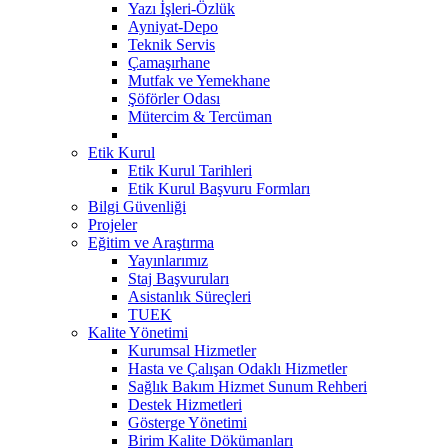
Yazı İşleri-Özlük
Ayniyat-Depo
Teknik Servis
Çamaşırhane
Mutfak ve Yemekhane
Şöförler Odası
Mütercim & Tercüman
Etik Kurul
Etik Kurul Tarihleri
Etik Kurul Başvuru Formları
Bilgi Güvenliği
Projeler
Eğitim ve Araştırma
Yayınlarımız
Staj Başvuruları
Asistanlık Süreçleri
TUEK
Kalite Yönetimi
Kurumsal Hizmetler
Hasta ve Çalışan Odaklı Hizmetler
Sağlık Bakım Hizmet Sunum Rehberi
Destek Hizmetleri
Gösterge Yönetimi
Birim Kalite Dökümanları