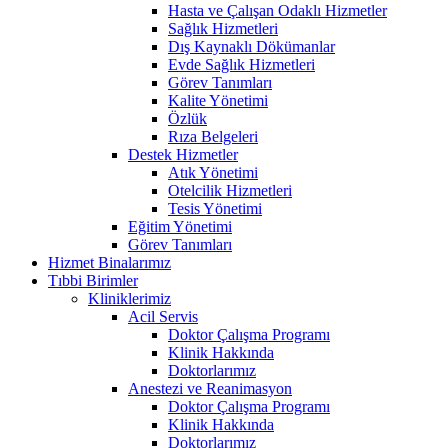
Hasta ve Çalışan Odaklı Hizmetler
Sağlık Hizmetleri
Dış Kaynaklı Dökümanlar
Evde Sağlık Hizmetleri
Görev Tanımları
Kalite Yönetimi
Özlük
Rıza Belgeleri
Destek Hizmetler
Atık Yönetimi
Otelcilik Hizmetleri
Tesis Yönetimi
Eğitim Yönetimi
Görev Tanımları
Hizmet Binalarımız
Tıbbi Birimler
Kliniklerimiz
Acil Servis
Doktor Çalışma Programı
Klinik Hakkında
Doktorlarımız
Anestezi ve Reanimasyon
Doktor Çalışma Programı
Klinik Hakkında
Doktorlarımız