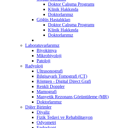
Doktor Çalışma Programı
Klinik Hakkında
Doktorlarımız
Göğüs Hastalıkları
Doktor Çalışma Programı
Klinik Hakkında
Doktorlarımız
Laboratuvarlarımız
Biyokimya
Mikrobiyoloji
Patoloji
Radyoloji
Ultrasonografi
Bilgisayarlı Tomografi (CT)
Röntgen - Digital Direct Grafi
Renkli Doppler
Mamografi
Manyetik Rezonans Görüntüleme (MR)
Doktorlarımız
Diğer Birimler
Diyaliz
Fizik Tedavi ve Rehabilitasyon
Odyometri
Endoskopi