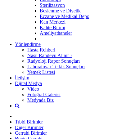
Sterilizasyon
Beslenme ve Diyetik
Eczane ve Medikal Depo
Kan Merkezi
Kalite Birimi
Ameliyathaneler
Yönlendirme
Hasta Rehberi
Nasıl Randevu Alınır ?
Radyoloji Rapor Sonuçları
Laboratuvar Tetkik Sonuçları
Yemek Listesi
İletişim
Dijital Medya
Video
Fotoğraf Galerisi
Medyada Biz
Tıbbi Birimler
Diğer Birimler
Cerrahi Birimler
Beyin Cerrahi