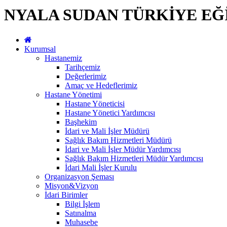
NYALA SUDAN TÜRKİYE EĞ
Kurumsal
Hastanemiz
Tarihçemiz
Değerlerimiz
Amaç ve Hedeflerimiz
Hastane Yönetimi
Hastane Yöneticisi
Hastane Yönetici Yardımcısı
Başhekim
İdari ve Mali İşler Müdürü
Sağlık Bakım Hizmetleri Müdürü
İdari ve Mali İşler Müdür Yardımcısı
Sağlık Bakım Hizmetleri Müdür Yardımcısı
İdari Mali İşler Kurulu
Organizasyon Şeması
Misyon&Vizyon
İdari Birimler
Bilgi İşlem
Satınalma
Muhasebe